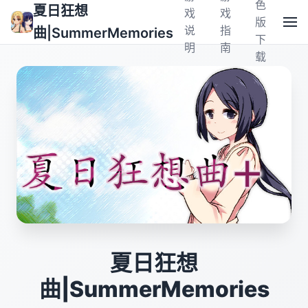
色
夏日狂想
戏
戏
版
说
指
曲|SummerMemories
下
明
南
载
夏日狂想
曲|SummerMemories