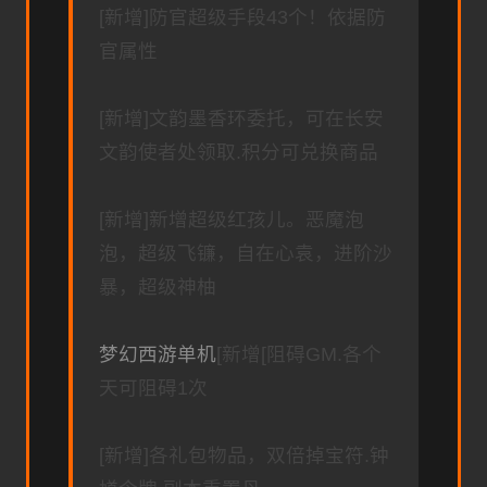
[新增]防官超级手段43个！依据防
官属性
[新增]文韵墨香环委托，可在长安
文韵使者处领取.积分可兑换商品
[新增]新增超级红孩儿。恶魔泡
泡，超级飞镰，自在心袁，进阶沙
暴，超级神柚
梦幻西游单机
[新增[阻碍GM.各个
天可阻碍1次
[新增]各礼包物品，双倍掉宝符.钟