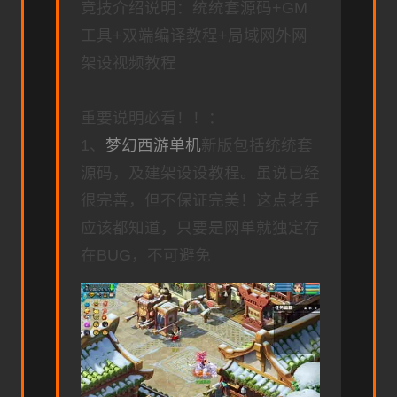
竞技介绍说明：统统套源码+GM
工具+双端编译教程+局域网外网
架设视频教程
重要说明必看！！：
1、
梦幻西游单机
新版包括统统套
源码，及建架设设教程。虽说已经
很完善，但不保证完美！这点老手
应该都知道，只要是网单就独定存
在BUG，不可避免