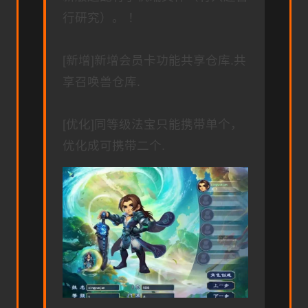
行研究）。 ！
[新增]新增会员卡功能共享仓库.共
享召唤兽仓库.
[优化]同等级法宝只能携带单个，
优化成可携带二个.