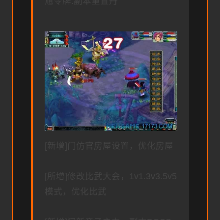
馗令牌.副本重置丹
[新增]门仿官房屋设置，优化房屋
[所增]修改比武大会，1v1.3v3.5v5
模式，优化比武