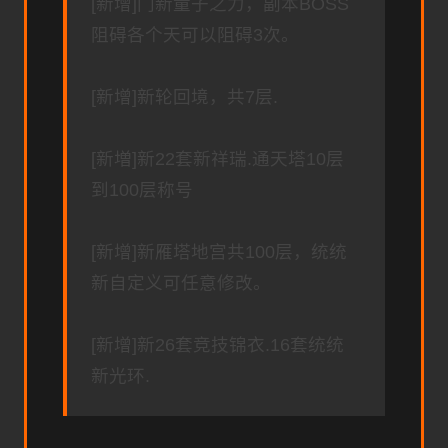
[新增]门新童子之力，副本BOSS
阻碍各个天可以阻碍3次。
[新增]新轮回境，共7层.
[新増]新22套新祥瑞.通天塔10层
到100层称号
[新增]新雁塔地宫共100层，统统
新自定义可任意修改。
[新增]新26套竞技锦衣.16套统统
新光环.