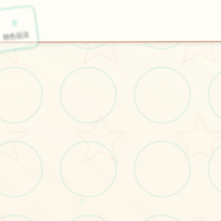
📝
🧲
开始游戏
特色玩法
○