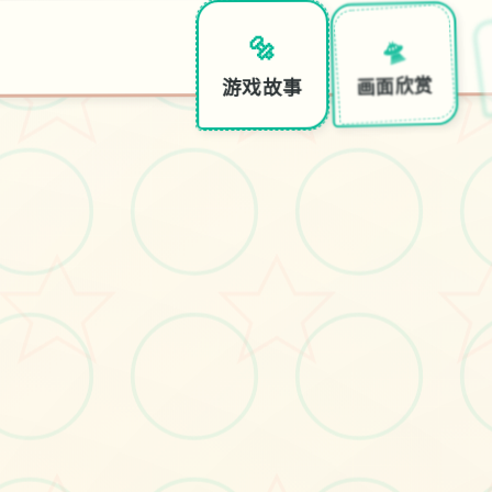
🛸
🔩
画面欣赏
游戏故事
三
角
洲
部
队
单
机
游