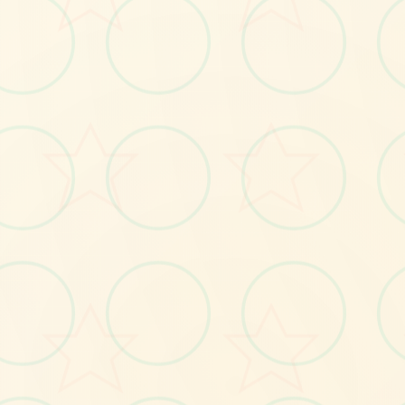
🧻
No.1