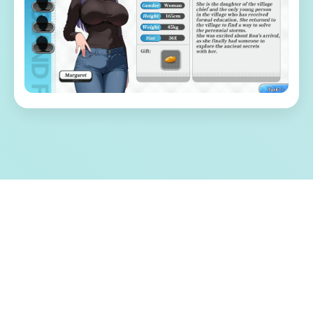
🌊 游戏特色亮点
历险家“罗恩”带领唯一只探险小队，调查常年
风暴肆虐的漩涡中心，结果探险船在风暴中