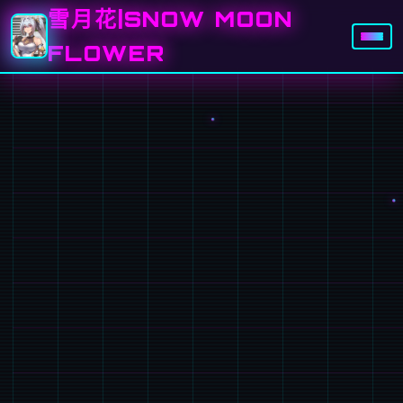
雪月花|SNOW MOON
FLOWER