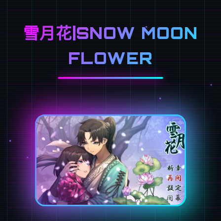
雪月花|SNOW MOON
FLOWER