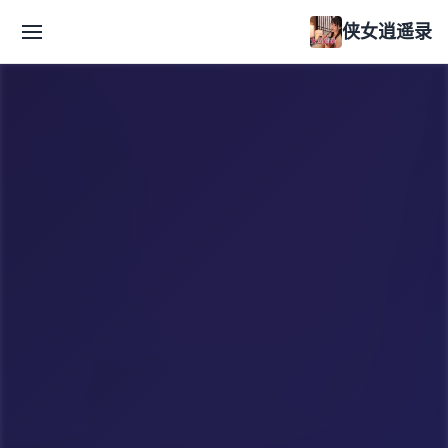
侠女逍遥录