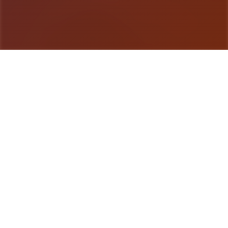
游戏详情
产品详情
这是那个无敌超强的[color=deepskyblue][国产武侠
古风]HTML式的养成主角扮演SLG程序。 程序中你
扮演那个江湖女侠，从小成长到到大美人后修炼武功
行走江湖的描述。 各种行为选项都会影响自己的属