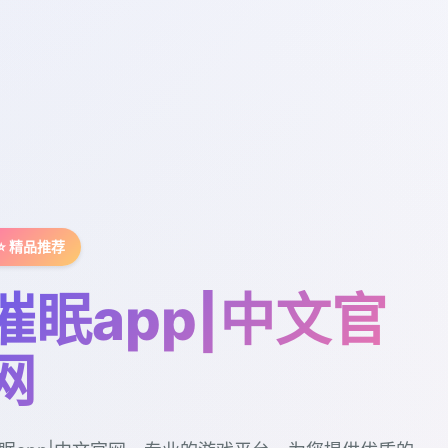
⭐ 精品推荐
催眠app|中文官
网