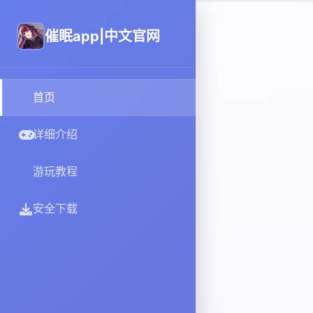
催眠app|中文官网
首页
详细介绍
游玩教程
安全下载