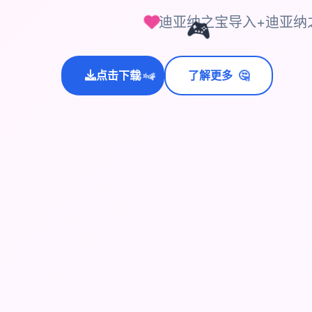
迪亚纳之宝导入+迪亚纳
🎮
🤔
点击下载
了解更多
💫
✨
⭐