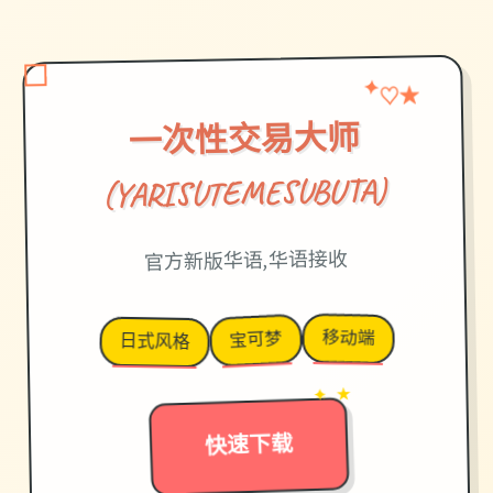
★
✦
♡
一次性交易大师
(YARISUTEMESUBUTA)
官方新版华语,华语接收
移动端
宝可梦
日式风格
→
✦ ★
快速下载