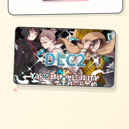
✧
♡
★
♥