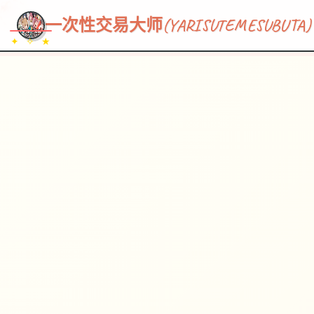
~~~
★
♡
✦
✧
♥
~
→
↗
一次性交易大师(YARISUTEMESUBUTA)
✦ ✧ ★