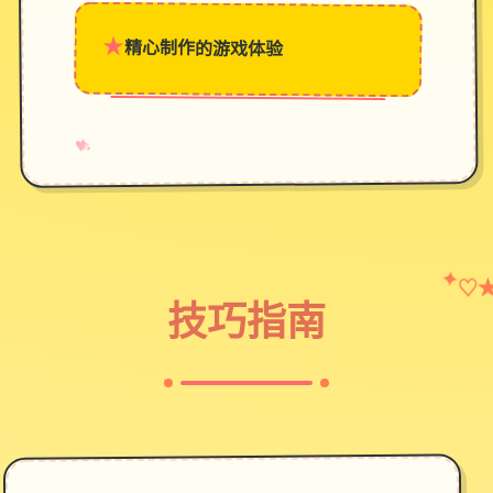
★
精心制作的游戏体验
→
✧
♥
✦
♡
技巧指南