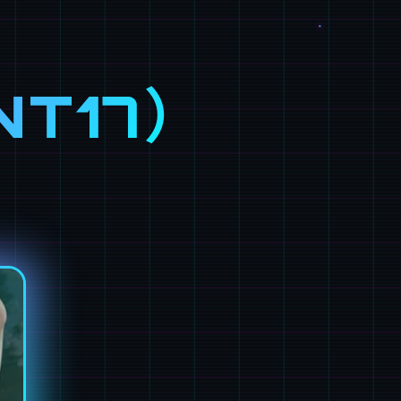
NT17）