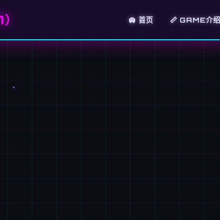
7）
🛄 首页
📏 GAME介