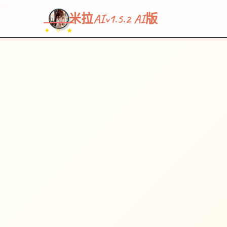
~~~
★
♡
✦
✧
♥
~
→
↗
米拉AIv1.5.2 AI版
✦ ✧ ★