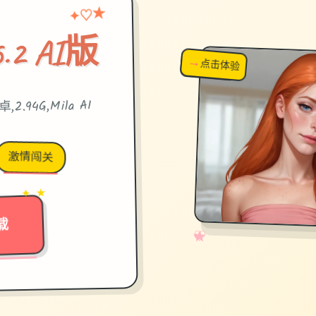
★
♡
✦
.2 AI版
→
↗
点击体验
超棒！
,2.94G,Mila AI
激情闯关
→
✦ ★
载
✧
♡
★
♥