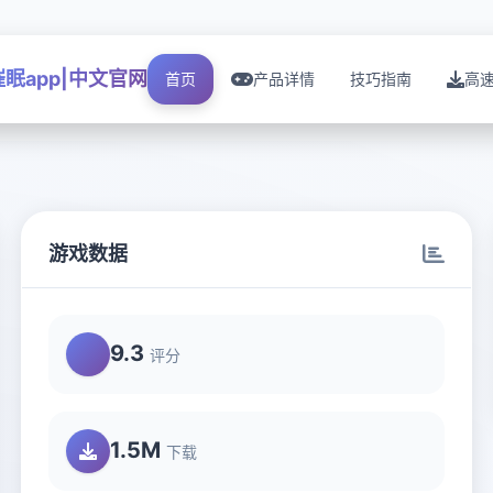
催眠app|中文官网
首页
产品详情
技巧指南
高
游戏数据
9.3
评分
1.5M
下载