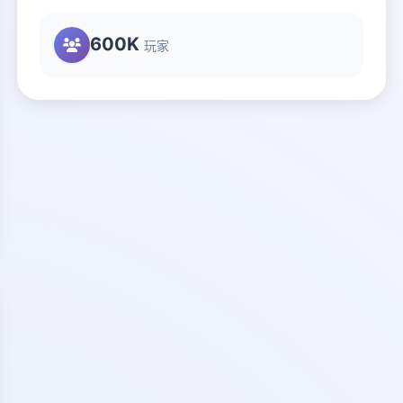
600K
玩家