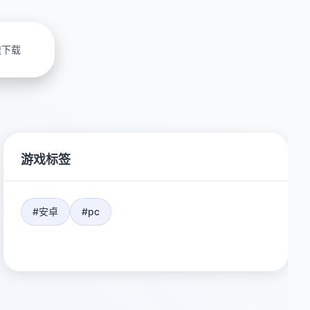
速下载
游戏标签
#安卓
#pc