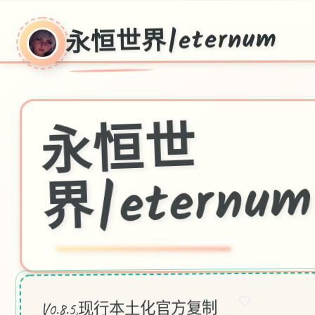
永恒世界|eternum
永
恒
世
界|eternu
m
♡
V0.8.5,现行本土化官方复制