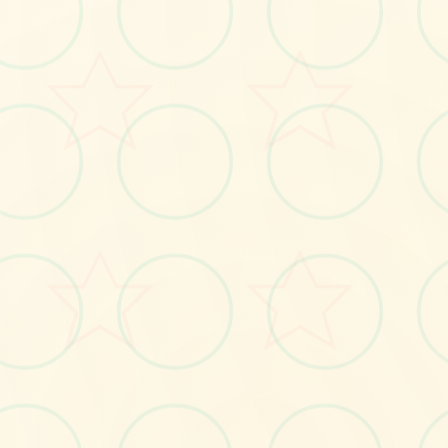
📱
No.1