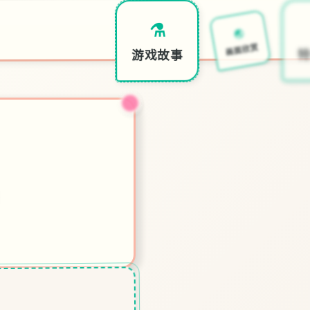
🌏
⚗️
画面欣赏
游戏故事