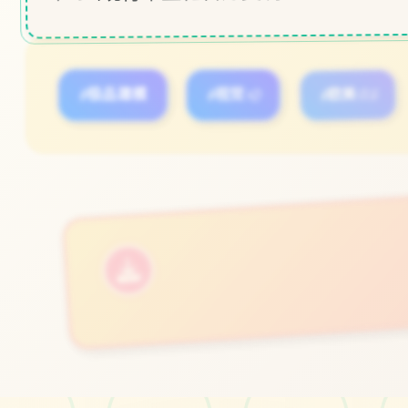
#极品建模
#视觉3D
#欧美SLG
立即体验
免费完整版游戏