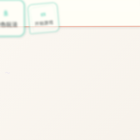
📼
🚿
开始游戏
特色玩法
～