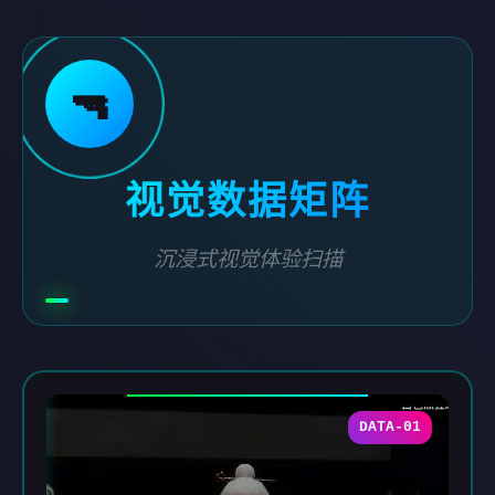
🔫
视觉数据矩阵
沉浸式视觉体验扫描
DATA-01