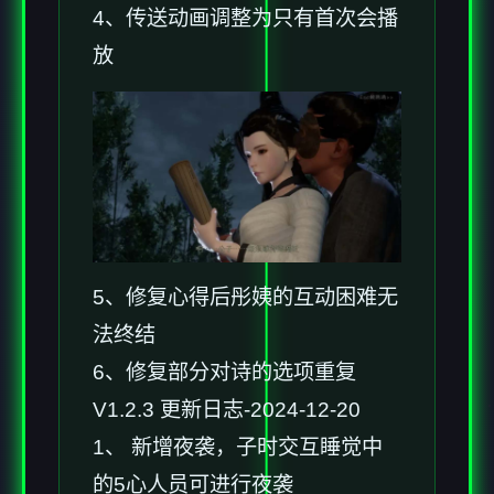
4、传送动画调整为只有首次会播
放
5、修复心得后彤姨的互动困难无
法终结
6、修复部分对诗的选项重复
V1.2.3 更新日志-2024-12-20
1、 新增夜袭，子时交互睡觉中
的5心人员可进行夜袭