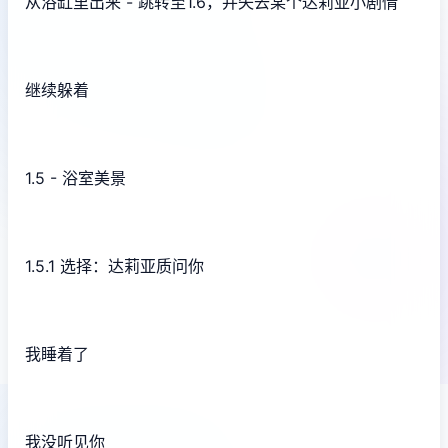
从浴缸里出来 - 跳转至1.6，并失去某个达莉亚小剧情
继续躲着
1.5 - 浴室美景
1.5.1 选择：达莉亚质问你
我睡着了
我没听见你