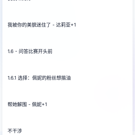
我被你的美貌迷住了 - 达莉亚+1
1.6 - 问答比赛开头前
1.6.1 选择：佩妮的粉丝想揩油
帮她解围 - 佩妮+1
不干涉