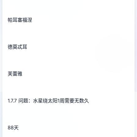
帕耳塞福涅
德莫忒耳
芙蕾雅
1.7.7 问题：水星绕太阳1周需要无数久
88天