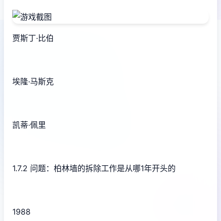
贾斯丁·比伯
埃隆·马斯克
凯蒂·佩里
1.7.2 问题：柏林墙的拆除工作是从哪1年开头的
1988