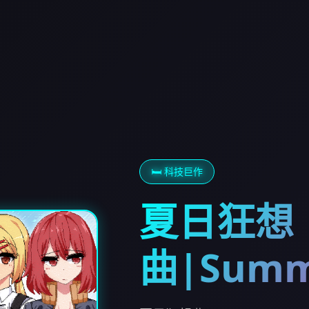
🛏️ 科技巨作
夏日狂想
曲|Summ