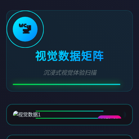
🚾
视觉数据矩阵
沉浸式视觉体验扫描
DATA-01