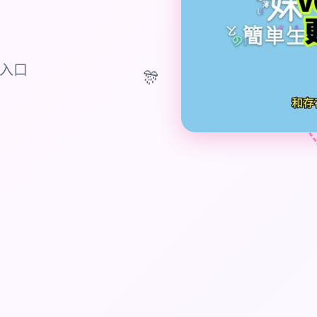
话入口
🎊