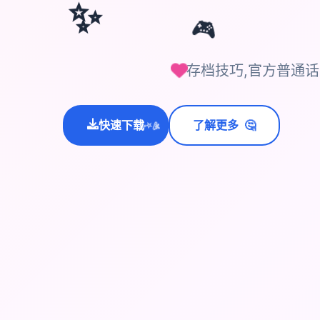
✨
🎮
存档技巧,官方普通
🤔
快速下载
了解更多
💫
✨
⭐