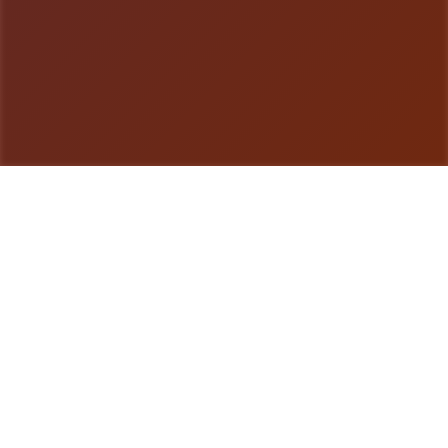
游戏详情
游戏说明
生在奇幻空间的你，梦想着长大后像你的父亲壹样，
成为壹名著名的过程者。然而事实证明，记述只会记