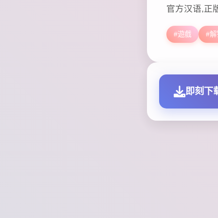
官方汉语,正
#遊戲
#
即刻下