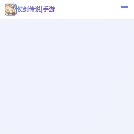
仗剑传说|手游