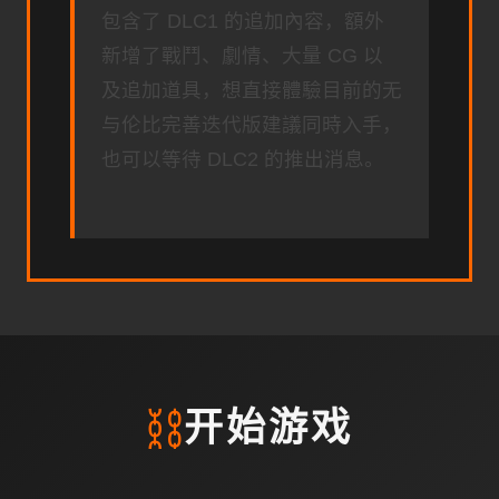
包含了 DLC1 的追加內容，額外
新增了戰鬥、劇情、大量 CG 以
及追加道具，想直接體驗目前的无
与伦比完善迭代版建議同時入手，
也可以等待 DLC2 的推出消息。
⛓️
开始游戏