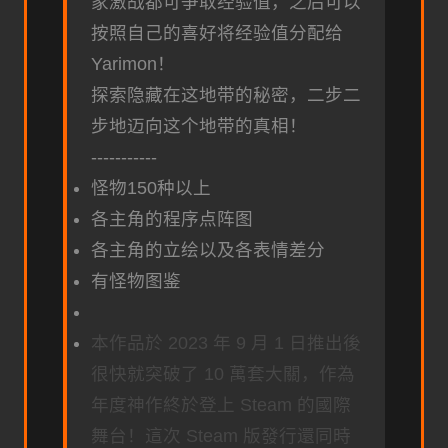
家激战都可争取经验值，之后可以
按照自己的喜好将经验值分配给
Yarimon！
探索隐藏在这地带的秘密，二步二
步地迈向这个地带的真相！
-----------
怪物150种以上
各主角的程序点阵图
各主角的立绘以及各表情差分
有怪物图鉴
本作品於 2023 年 9 月 1 日推出後
很快就突破了 10 萬套大關，作為
年度神作終於登上 Steam 的國際
舞台！這次 Steam 版發行還同時