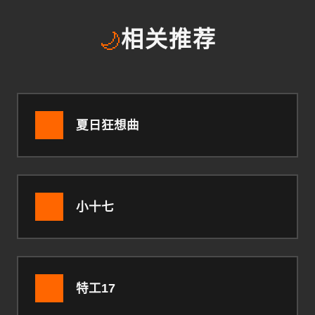
🌙
相关推荐
夏日狂想曲
小十七
特工17