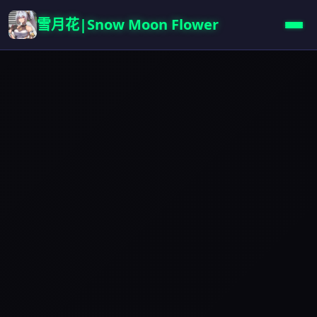
雪月花|Snow Moon Flower