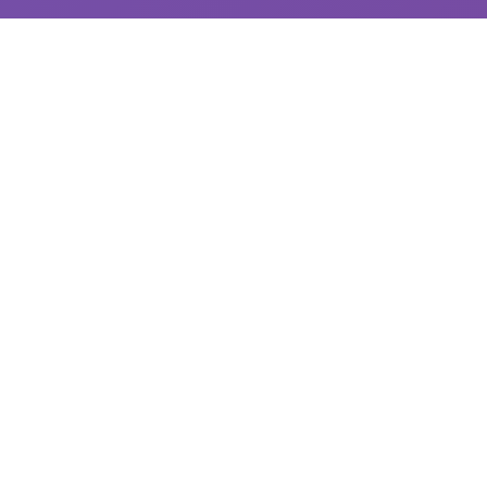
🎭 游戏说明
探索精彩的游戏世界