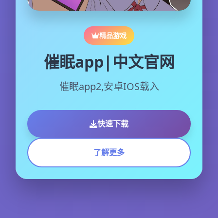
精品游戏
催眠app|中文官网
催眠app2,安卓IOS载入
快速下载
了解更多