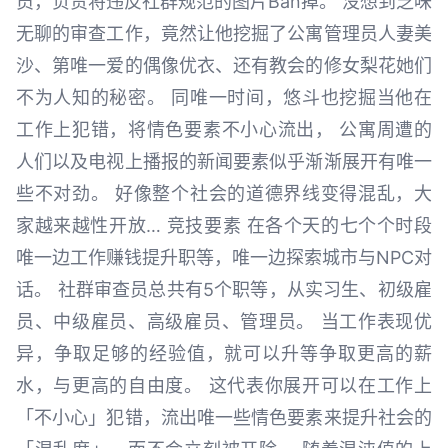
员，负责将违反社群规范的图片Ban掉。 没想到乏味
无聊的审查工作，竟然让他挖掘了公寓管理员人妻美
沙、第唯一爱的偶像优衣、还有教会的修女梨花她们
不为人知的秘密。 同唯一时间，悠斗也挖掘当他在
工作上犯错，将情色要素不小心流出， 公寓周遭的
人们以及电视上播报的新闻要素似乎渐渐展开有唯一
些不对劲。 好像整个社会的道德界线变得混乱，大
家越来越性开放… 竞技要素 在各个天的七个个时段
唯一边工作赚钱提升职等，唯一边探索城市与NPC对
话。 社群审查员总共有5个职等，从实习生、初级雇
员、中级雇员、高级雇员、管理员。 当工作表现优
异，争取足够的经验值，就可以升等争取更高的薪
水，与更高的自由度。 这代表你展开可以在工作上
「不小心」犯错，流出唯一些情色要素来提升社会的