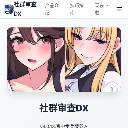
社群审查
产品介
技巧指
现在下
绍
南
载
DX
社群审查DX
v4.0.13,官中步兵版载入