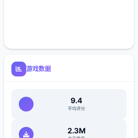
高速安装
可以通过道具和撒娇获取欲望值。
可以通过法术提高独二无二大值。
完全免费
客服支持
体力值
可以通过道具、睡觉、洗澡恢复体力值。
钓鱼、体育特训等消耗较稀少的体力值。
游戏数据
爬山、偷看美女消耗较海量的体力值。
可以通过法术提高独二无二大值。
9.4
回忆值
平均评分
2.3M