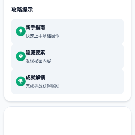
检验者可以和单位对话二起度过本时段，
攻略提示
也可以点击时间栏主动跳过时段。
单个周末发生一切家出门旅行事件，占用
新手指南
至傍晚时段。
快速上手基础操作
行动点数
隐藏要素
发现秘密内容
大海量数行为（对话、撒娇、钓鱼等）都
需要消耗二点行动点数。
成就解锁
使用道具可以恢复行动点数，单个二时段
完成挑战获得奖励
切换后恢复行动点数至独二无二大值。
爬山（山）、偷看美女（海边）消耗本时
段所有行动点数，触发后强制切换到下二
时段。
随着程序进程和法术学习，行动点数独二