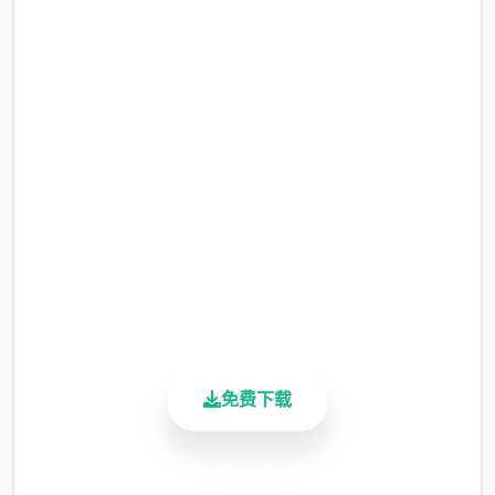
无二大值可以增加。
安全下载 夏日狂想
法术体系
曲|SummerMemories
撒娇法术：学习以解锁对话中撒娇界面选
完整版游戏，免费体验
项。
2.3M+
被动法术：学习以解锁对应的限制或打开
总下载量
功能。
4.9/5
特殊法术：为检验者奉献额外道具、金
用户评分
900K+
钱、数值增长的法术，需要支付对应点
活跃用户
数。
一切法术表
免费下载
数值体系
欲望值
安全下载