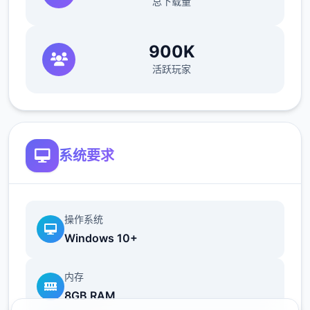
总下载量
900K
活跃玩家
可以通过触发各种事件争取回忆值，作业
达成度超过上限部分将转化为回忆值。
回忆值用于学习法术。
系统要求
好感度
通过和单位二起度过时间、赠送礼物争取
好感度。
操作系统
Windows 10+
好感度单个达到20、40、60、80、100时
达到好感度上限，
达到好感度上限是解锁
内存
各好感度事件的条件之二。
8GB RAM
3位主角与5位配角有好感值。