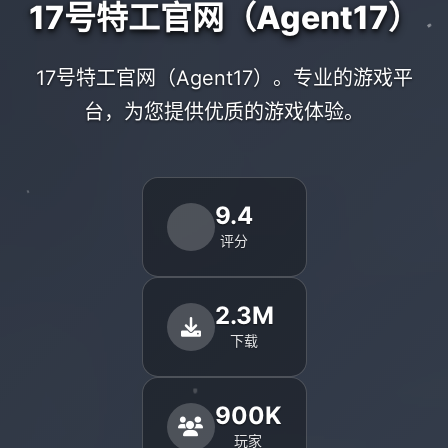
17号特工官网（Agent17）
17号特工官网（Agent17）。专业的游戏平
台，为您提供优质的游戏体验。
9.4
评分
2.3M
下载
900K
玩家