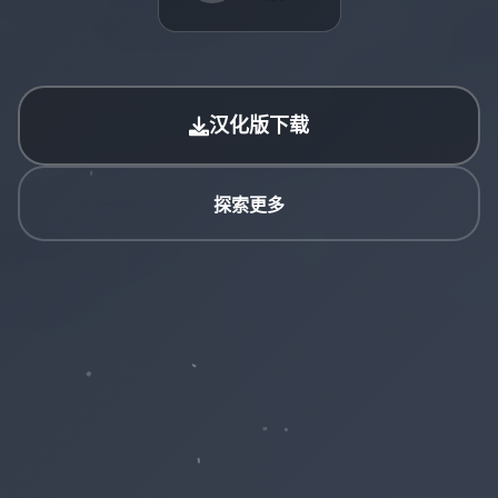
汉化版下载
探索更多