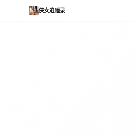
侠女逍遥录